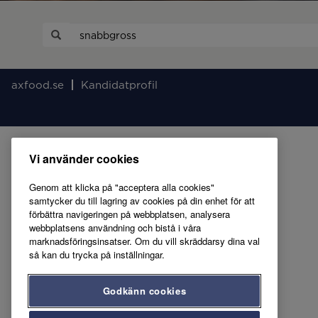
axfood.se
Kandidatprofil
Vi använder cookies
Genom att klicka på "acceptera alla cookies"
samtycker du till lagring av cookies på din enhet för att
förbättra navigeringen på webbplatsen, analysera
webbplatsens användning och bistå i våra
marknadsföringsinsatser. Om du vill skräddarsy dina val
så kan du trycka på inställningar.
Godkänn cookies