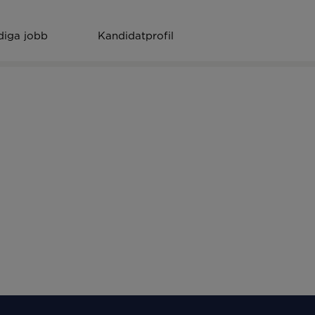
Sök efter jobb
diga jobb
Kandidatprofil