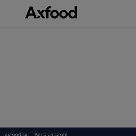
axfood.se
Kandidatprofil